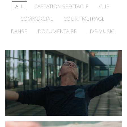
ALL
CAPTATION SPECTACLE
CLIP
COMMERCIAL
COURT-METRAGE
DANSE
DOCUMENTAIRE
LIVE MUSIC