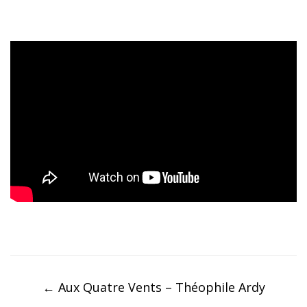
Post
navigation
←
Aux Quatre Vents – Théophile Ardy