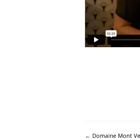
Post
←
Domaine Mont Verri