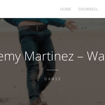
HOME
SHOWREEL
remy Martinez – Wa
DANSE