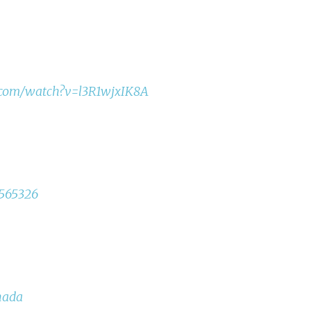
.com/watch?v=l3R1wjxIK8A
7565326
nada