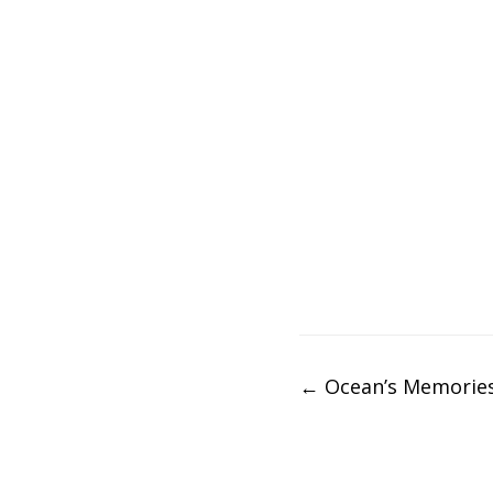
Post
←
Ocean’s Memorie
navigation