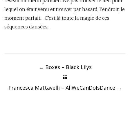
réseau du métro parisien. Ne pas trouver le lieu pour
lequel on était venu et trouver par hasard, l’endroit, le
moment parfait… C’est là toute la magie de ces
séquences dansées…
Post
navigation
←
Boxes – Black Lilys
Francesca Mattavelli – AllWeCanDoIsDance
→