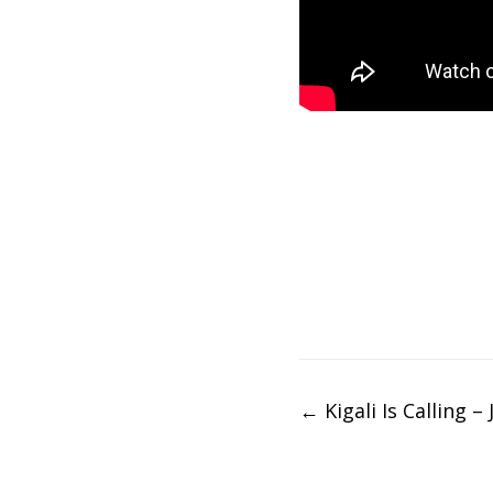
Post
←
Kigali Is Calling –
navigation