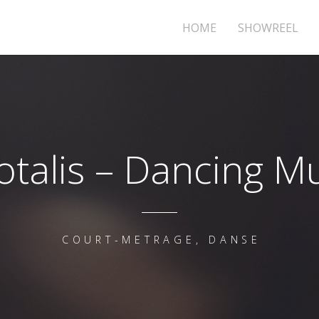
HOME
SHOWREEL
talis – Dancing 
COURT-METRAGE, DANSE