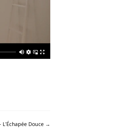
– L’Échapée Douce
→