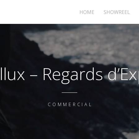
HOME
SHOWREEL
llux – Regards d’E
COMMERCIAL