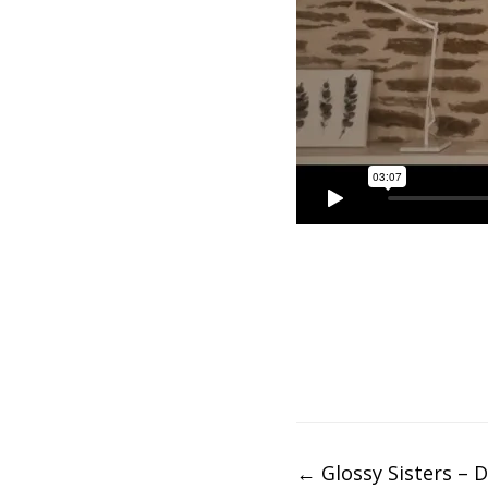
Post
←
Glossy Sisters – 