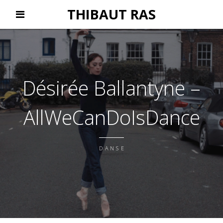
THIBAUT RAS
Désirée Ballantyne –
AllWeCanDoIsDance
DANSE