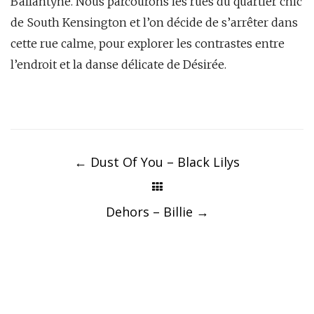
Ballantyne. Nous parcourons les rues du quartier chic
de South Kensington et l’on décide de s’arrêter dans
cette rue calme, pour explorer les contrastes entre
l’endroit et la danse délicate de Désirée.
Post
navigation
←
Dust Of You – Black Lilys
Dehors – Billie
→